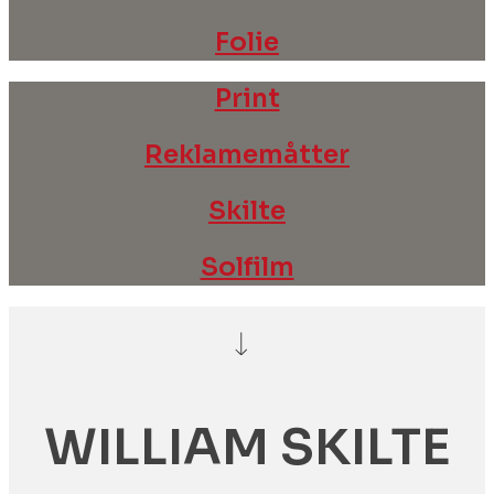
Folie
Print
Reklamemåtter
Skilte
Solfilm
WILLIAM SKILTE