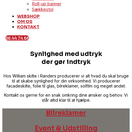
Roll-up banner
Sækkestol
WEBSHOP
OM OS
KONTAKT
86 44 74 66
Synlighed med
udtryk
der gør
indtryk
Hos William skilte i Randers producerer vi alt hvad du skal bruge
til at skabe synlighed for din virksomhed. Vi producerer
facadeskilte, folie til glas, bilreklamer, solfilm og meget andet.
Kontakt os gerne for en snak omkring dine ønsker og behov. Vi
står altid klar til at hjælpe.
Bilreklamer
Event & Udstilling