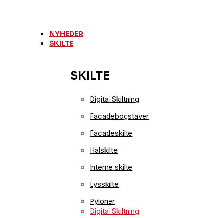
Videre
til
indhold
NYHEDER
SKILTE
SKILTE
Digital Skiltning
Facadebogstaver
Facadeskilte
Halskilte
Interne skilte
Lysskilte
Pyloner
Digital Skiltning