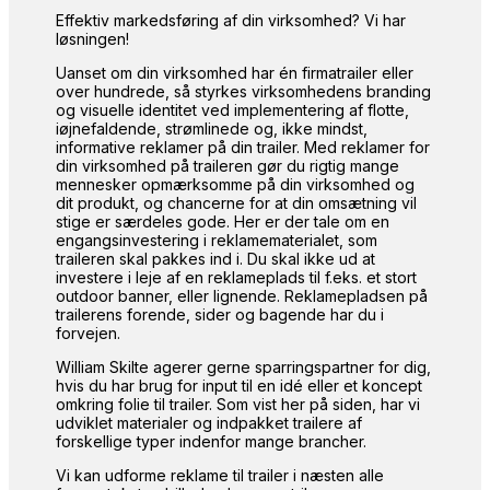
Effektiv markedsføring af din virksomhed? Vi har
løsningen!
Uanset om din virksomhed har én firmatrailer eller
over hundrede, så styrkes virksomhedens branding
og visuelle identitet ved implementering af flotte,
iøjnefaldende, strømlinede og, ikke mindst,
informative reklamer på din trailer. Med reklamer for
din virksomhed på traileren gør du rigtig mange
mennesker opmærksomme på din virksomhed og
dit produkt, og chancerne for at din omsætning vil
stige er særdeles gode. Her er der tale om en
engangsinvestering i reklamematerialet, som
traileren skal pakkes ind i. Du skal ikke ud at
investere i leje af en reklameplads til f.eks. et stort
outdoor banner, eller lignende. Reklamepladsen på
trailerens forende, sider og bagende har du i
forvejen.
William Skilte agerer gerne sparringspartner for dig,
hvis du har brug for input til en idé eller et koncept
omkring folie til trailer. Som vist her på siden, har vi
udviklet materialer og indpakket trailere af
forskellige typer indenfor mange brancher.
Vi kan udforme reklame til trailer i næsten alle