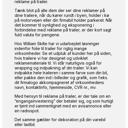
reklame på trailer.
Tænk blot på alle dem der ser dine reklamer på
dine trailere, når du kører rundt i byen, holder i kø
på motorvejen eller din firmabil holder parkeret. Når
det kommer til synlighed og eksponering i
forbindelse med reklame på trailer, er der kort sagt
fuld valuta for pengene.
Hos William Skilte har vi udarbejdet løsninger
indenfor folie til trailer for rigtig mange
virksomheder. Se et udpluk af kunder her på siden,
hvis trailere vi har designet og udviklet
reklamemateriale til. Vi står naturligvis også for
wrapping og indpakning af din trailer. Vi kan
indpakke hele traileren i samme farve som din bil,
eller pakke den ind i billeder og grafik, som f.eks.
dit firmalogo akkompagneret af virksomhedens
navn, kontaktinfo, hjemmeside, CVR nr., mv.
Med hensyn til reklame på trailer, er der tale om en
“engangsinvestering” der betaler sig, og som hurtigt
er tjent ind sammenlignet med en avisannonce eller
en radiospot.
Det samme gælder for dekoration på din varebil
eller lastbil.