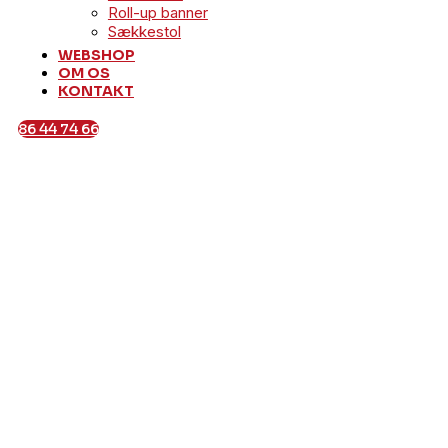
Roll-up banner
Sækkestol
WEBSHOP
OM OS
KONTAKT
86 44 74 66
Reklamer på
Trailere
Udforsk