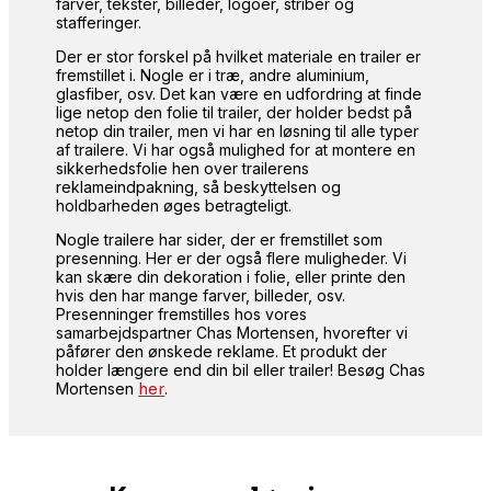
farver, tekster, billeder, logoer, striber og
stafferinger.
Der er stor forskel på hvilket materiale en trailer er
fremstillet i. Nogle er i træ, andre aluminium,
glasfiber, osv. Det kan være en udfordring at finde
lige netop den folie til trailer, der holder bedst på
netop din trailer, men vi har en løsning til alle typer
af trailere. Vi har også mulighed for at montere en
sikkerhedsfolie hen over trailerens
reklameindpakning, så beskyttelsen og
holdbarheden øges betragteligt.
Nogle trailere har sider, der er fremstillet som
presenning. Her er der også flere muligheder. Vi
kan skære din dekoration i folie, eller printe den
hvis den har mange farver, billeder, osv.
Presenninger fremstilles hos vores
samarbejdspartner Chas Mortensen, hvorefter vi
påfører den ønskede reklame. Et produkt der
holder længere end din bil eller trailer! Besøg Chas
Mortensen
her
.