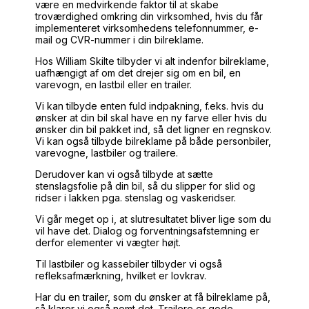
være en medvirkende faktor til at skabe
troværdighed omkring din virksomhed, hvis du får
implementeret virksomhedens telefonnummer, e-
mail og CVR-nummer i din bilreklame.
Hos William Skilte tilbyder vi alt indenfor bilreklame,
uafhængigt af om det drejer sig om en bil, en
varevogn, en lastbil eller en trailer.
Vi kan tilbyde enten fuld indpakning, f.eks. hvis du
ønsker at din bil skal have en ny farve eller hvis du
ønsker din bil pakket ind, så det ligner en regnskov.
Vi kan også tilbyde bilreklame på både personbiler,
varevogne, lastbiler og trailere.
Derudover kan vi også tilbyde at sætte
stenslagsfolie på din bil, så du slipper for slid og
ridser i lakken pga. stenslag og vaskeridser.
Vi går meget op i, at slutresultatet bliver lige som du
vil have det. Dialog og forventningsafstemning er
derfor elementer vi vægter højt.
Til lastbiler og kassebiler tilbyder vi også
refleksafmærkning, hvilket er lovkrav.
Har du en trailer, som du ønsker at få bilreklame på,
så klarer vi også nemt det. Trailere er gode