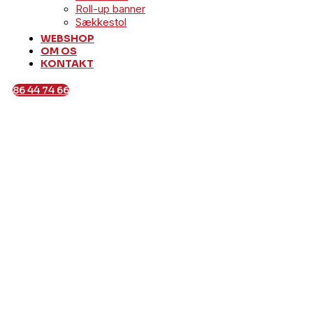
Roll-up banner
Sækkestol
WEBSHOP
OM OS
KONTAKT
86 44 74 66
Bilreklamer
Udforsk