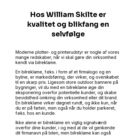
Hos William Skilte er
kvalitet og blikfang en
selvfølge
Moderne plotter- og printerudstyr er nogle af vores
mange redskaber, når vi skal gøre din virksomhed
kendt via bilreklame.
En bilreklame, f.eks. i form af et firmalogo og en
byline, er markedsføring, der virker, og ovenikøbet
til en skarp pris. Ligesom store outdoor bannere på
bygninger, vil du med en bilreklame øge din
eksponering overfor potentielle kunder, og skabe
bevidsthed omkring din virksomhed eller dit brand.
En bilreklame virker døgnet rundt, og ikke kun, når
du er på farten, men også når du holder parkeret,
f.eks. hos en kunde.
Ikke alene er bilreklame en vigtig signalværdi
overfor dine kunder, i og med at de vil genkende
dit firmanavn på bilen, men bilreklame kan også