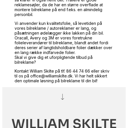
reklamesøjler, da de har en større overflade at
montere bilreklame på end f.eks. en almindelig
personbil.
Vi anvender kun kvalitetsfolie, så levetiden på
vores bilreklame / autoreklamer er lang, og
påsætningen ødelægger ikke lakken på din bil.
Oracall, Avery og 3M er vores foretrukne
folieleverandører til bilreklame, blandt andet fordi
deres serier af langtidsholdbare folier dækker over
en lang række indfarvede folier.
Skal vi give dig et uforpligtende tilbud på
bilreklame?
Kontakt William Skilte på tlf. 86 44 74 66 eller skriv
til os på office@williamskilte.dk. Vi har helt sikkert
den optimale løsning på bilreklame til din bil!
WILLIAM SKILTE