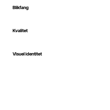
Blikfang
Kvalitet
Visuel identitet
Bilwrapping
Skal din bil synliggøres?
Vi hjælper dig til ultimativ synlighed,