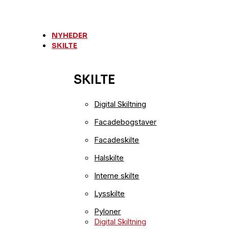
Videre
til
indhold
NYHEDER
SKILTE
SKILTE
Digital Skiltning
Facadebogstaver
Facadeskilte
Halskilte
Interne skilte
Lysskilte
Pyloner
Digital Skiltning