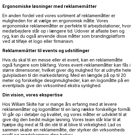
Ergonomiske løsninger med reklamemåtter
En anden fordel ved vores sortiment af reklamemåtter er
muligheden for at vælge en ergonomisk måtte. Vores
ergonomiske reklamemåtter er perfekte til arbejdsstationer, hvor
medarbejdere står op i længere tid. Udover at aflaste ben og
ryg, kan du også anvende disse måtter som brandingplatform
ved at tilføje et logo eller firmanavn.
Reklamemåtter til events og udstillinger
Hvis du skal til en messe eller et event, kan en reklamemåtte
også fungere som blikfang. Vores event-reklamemåtter kan fås i
større dimensioner, hvilket giver dig mulighed for at udnytte hele
gulvpladsen til din markedsføring. Med en længde på op til 20
meter og forskellige designmuligheder, kan en logomåtte på en
eventplads give din virksomhed ekstra synlighed.
Din vision, vores ekspertise
Hos William Skilte har vi mange års erfaring med at levere
reklamemåtter og logomåtter til en lang række forskellige formål.
Vi går op i detaljer og kvalitet, og vores måtter er udviklet til at
give dig den bedst mulige løsning. Vores team står klar til at
hjælpe dig med at få din idé til at blive til virkelighed. Lad os
sammen skabe en reklamemåtte, der styrker din virksomheds
profil og imødekommer dine behov.