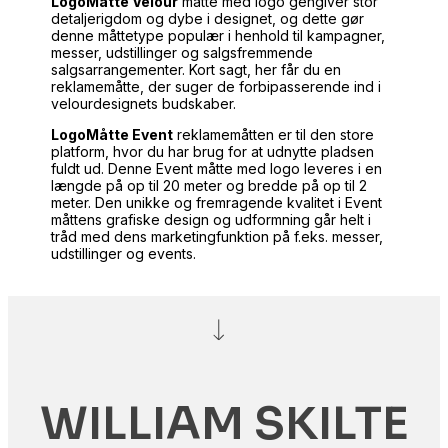
LogoMåtte Velour
måtte med logo gengiver stor
detaljerigdom og dybe i designet, og dette gør
denne måttetype populær i henhold til kampagner,
messer, udstillinger og salgsfremmende
salgsarrangementer. Kort sagt, her får du en
reklamemåtte, der suger de forbipasserende ind i
velourdesignets budskaber.
LogoMåtte Event
reklamemåtten er til den store
platform, hvor du har brug for at udnytte pladsen
fuldt ud. Denne Event måtte med logo leveres i en
længde på op til 20 meter og bredde på op til 2
meter. Den unikke og fremragende kvalitet i Event
måttens grafiske design og udformning går helt i
tråd med dens marketingfunktion på f.eks. messer,
udstillinger og events.
WILLIAM SKILTE