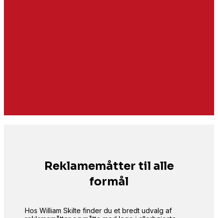
LogoMåtte Standard
LogoMåtte Ergonomi
LogoMåtte
Velour
LogoMåtte
Event
Reklamemåtter til alle
formål
Hos William Skilte finder du et bredt udvalg af