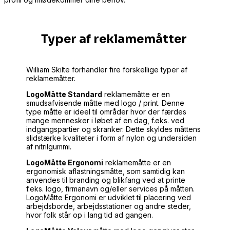
Typer af reklamemåtter
William Skilte forhandler fire forskellige typer af
reklamemåtter.
LogoMåtte Standard
reklamemåtte er en
smudsafvisende måtte med logo / print. Denne
type måtte er ideel til områder hvor der færdes
mange mennesker i løbet af en dag, f.eks. ved
indgangspartier og skranker. Dette skyldes måttens
slidstærke kvaliteter i form af nylon og undersiden
af nitrilgummi.
LogoMåtte Ergonomi
reklamemåtte er en
ergonomisk aflastningsmåtte, som samtidig kan
anvendes til branding og blikfang ved at printe
f.eks. logo, firmanavn og/eller services på måtten.
LogoMåtte Ergonomi er udviklet til placering ved
arbejdsborde, arbejdsstationer og andre steder,
hvor folk står op i lang tid ad gangen.