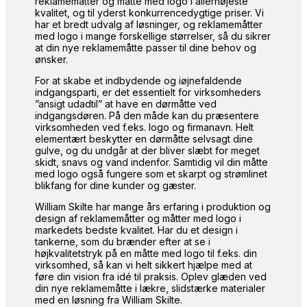
reklamemåtter og måtte med logo i allerhøjeste
kvalitet, og til yderst konkurrencedygtige priser. Vi
har et bredt udvalg af løsninger, og reklamemåtter
med logo i mange forskellige størrelser, så du sikrer
at din nye reklamemåtte passer til dine behov og
ønsker.
For at skabe et indbydende og iøjnefaldende
indgangsparti, er det essentielt for virksomheders
”ansigt udadtil” at have en dørmåtte ved
indgangsdøren. På den måde kan du præsentere
virksomheden ved f.eks. logo og firmanavn. Helt
elementært beskytter en dørmåtte selvsagt dine
gulve, og du undgår at der bliver slæbt for meget
skidt, snavs og vand indenfor. Samtidig vil din måtte
med logo også fungere som et skarpt og strømlinet
blikfang for dine kunder og gæster.
William Skilte har mange års erfaring i produktion og
design af reklamemåtter og måtter med logo i
markedets bedste kvalitet. Har du et design i
tankerne, som du brænder efter at se i
højkvalitetstryk på en måtte med logo til f.eks. din
virksomhed, så kan vi helt sikkert hjælpe med at
føre din vision fra idé til praksis. Oplev glæden ved
din nye reklamemåtte i lækre, slidstærke materialer
med en løsning fra William Skilte.