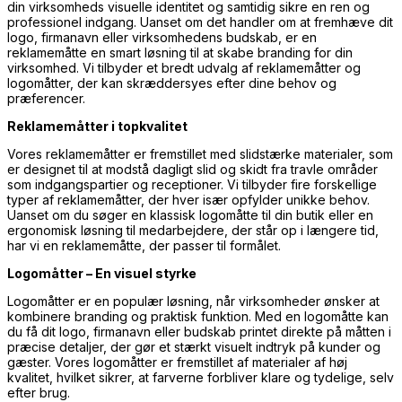
din virksomheds visuelle identitet og samtidig sikre en ren og
professionel indgang. Uanset om det handler om at fremhæve dit
logo, firmanavn eller virksomhedens budskab, er en
reklamemåtte en smart løsning til at skabe branding for din
virksomhed. Vi tilbyder et bredt udvalg af reklamemåtter og
logomåtter, der kan skræddersyes efter dine behov og
præferencer.
Reklamemåtter i topkvalitet
Vores reklamemåtter er fremstillet med slidstærke materialer, som
er designet til at modstå dagligt slid og skidt fra travle områder
som indgangspartier og receptioner. Vi tilbyder fire forskellige
typer af reklamemåtter, der hver især opfylder unikke behov.
Uanset om du søger en klassisk logomåtte til din butik eller en
ergonomisk løsning til medarbejdere, der står op i længere tid,
har vi en reklamemåtte, der passer til formålet.
Logomåtter – En visuel styrke
Logomåtter er en populær løsning, når virksomheder ønsker at
kombinere branding og praktisk funktion. Med en logomåtte kan
du få dit logo, firmanavn eller budskab printet direkte på måtten i
præcise detaljer, der gør et stærkt visuelt indtryk på kunder og
gæster. Vores logomåtter er fremstillet af materialer af høj
kvalitet, hvilket sikrer, at farverne forbliver klare og tydelige, selv
efter brug.