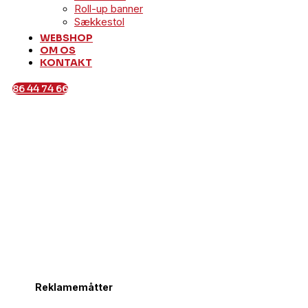
Roll-up banner
Sækkestol
WEBSHOP
OM OS
KONTAKT
86 44 74 66
Reklamemåtter
Udforsk
Reklamemåtter