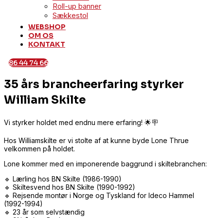
Roll-up banner
Sækkestol
WEBSHOP
OM OS
KONTAKT
86 44 74 66
35 års brancheerfaring styrker
William Skilte
Vi styrker holdet med endnu mere erfaring! 🌟🪧
Hos Williamskilte er vi stolte af at kunne byde Lone Thrue
velkommen på holdet.
Lone kommer med en imponerende baggrund i skiltebranchen:
🔹 Lærling hos BN Skilte (1986-1990)
🔹 Skiltesvend hos BN Skilte (1990-1992)
🔹 Rejsende montør i Norge og Tyskland for Ideco Hammel
(1992-1994)
🔹 23 år som selvstændig