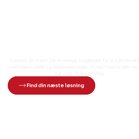
Synlighed med
udtryk gør
indtryk
Fuldend dit brand. Der er mange muligheder for at udfolde et 
med stærke skilte og reklameløsninger. Vi ved, hvad vi taler om, 
har over 75 års erfaring.
Find din næste løsning