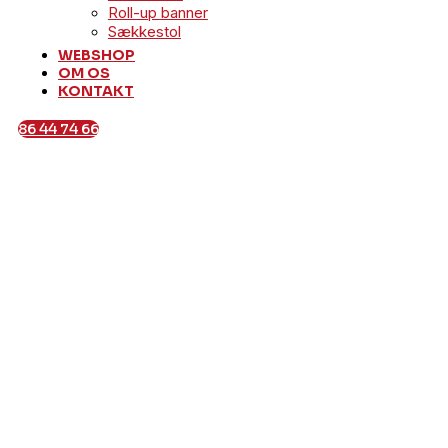
Roll-up banner
Sækkestol
WEBSHOP
OM OS
KONTAKT
86 44 74 66